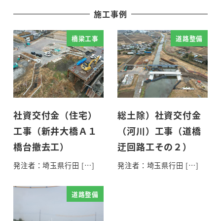
施工事例
橋梁工事
道路整備
社資交付金（住宅）
総土除）社資交付金
工事（新井大橋Ａ１
（河川）工事（道橋
橋台撤去工）
迂回路工その２）
発注者：埼玉県行田 […]
発注者：埼玉県行田 […]
道路整備