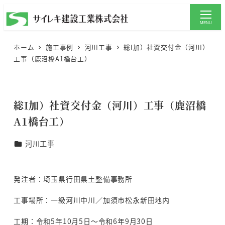
メ
イ
MENU
ン
ホーム
施工事例
河川工事
総I加）社資交付金（河川）
コ
工事（鹿沼橋A1橋台工）
ン
テ
ン
総I加）社資交付金（河川）工事（鹿沼橋
ツ
A1橋台工）
へ
移
種別
河川工事
動
発注者：埼玉県行田県土整備事務所
工事場所：一級河川中川／加須市松永新田地内
工期：令和5年10月5日～令和6年9月30日