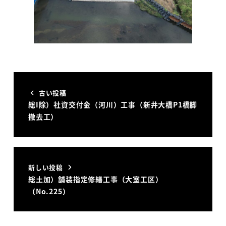
古い投稿
総I除）社資交付金（河川）工事（新井大橋P1橋脚
撤去工）
新しい投稿
総土加）舗装指定修繕工事（大室工区）
（No.225）