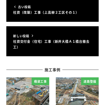
古い投稿
社資（改築）工事（上高柳２工区その１）
新しい投稿
社資交付金（住宅）工事（新井大橋Ａ１橋台撤去
工）
施工事例
橋梁工事
道路整備