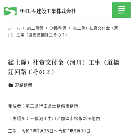
メ
イ
MENU
ン
ホーム
施工事例
道路整備
総土除）社資交付金（河
コ
川）工事（道橋迂回路工その２）
ン
テ
ン
総土除）社資交付金（河川）工事（道橋
ツ
迂回路工その２）
へ
移
種別
道路整備
動
発注者：埼玉県行田県土整備事務所
工事場所：一級河川中川／加須市松永新田地内
工期：令和7年2月28日～令和7年9月30日