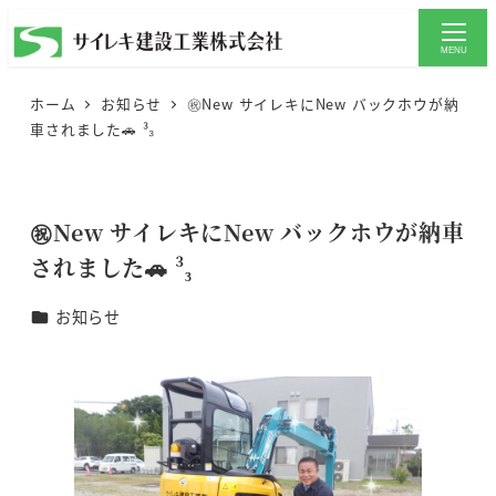
メ
イ
MENU
ン
ホーム
お知らせ
㊗️New サイレキにNew バックホウが納
コ
車されました🚗 ³₃
ン
テ
ン
㊗️New サイレキにNew バックホウが納車
ツ
されました🚗 ³₃
へ
移
カテゴリー
お知らせ
動