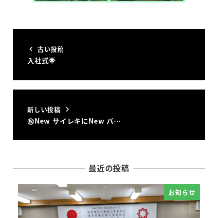
古い投稿
入社式🌟
新しい投稿
㊗️New サイレキにNew バ…
最近の投稿
お知らせ