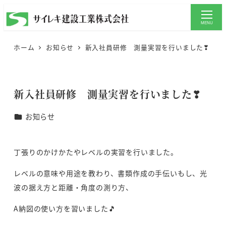
メ
イ
MENU
ン
ホーム
お知らせ
新入社員研修 測量実習を行いました❣
コ
ン
テ
新入社員研修 測量実習を行いました❣
ン
ツ
カテゴリー
お知らせ
へ
移
動
丁張りのかけかたやレベルの実習を行いました。
レベルの意味や用途を教わり、書類作成の手伝いもし、光
波の据え方と距離・角度の測り方、
A納図の使い方を習いました🎵